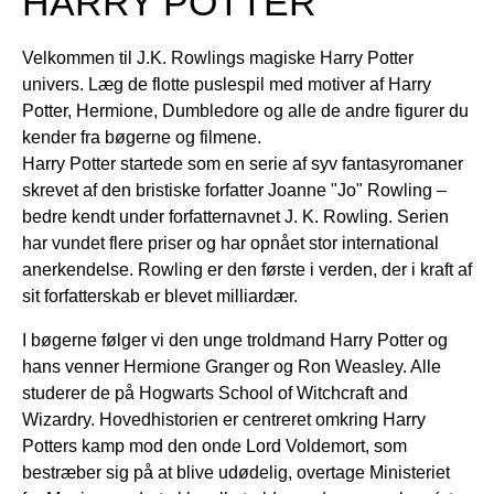
HARRY POTTER
Velkommen til J.K. Rowlings magiske Harry Potter
univers. Læg de flotte puslespil med motiver af Harry
Potter, Hermione, Dumbledore og alle de andre figurer du
kender fra bøgerne og filmene.
Harry Potter startede som en serie af syv fantasyromaner
skrevet af den bristiske forfatter Joanne "Jo" Rowling –
bedre kendt under forfatternavnet J. K. Rowling. Serien
har vundet flere priser og har opnået stor international
anerkendelse. Rowling er den første i verden, der i kraft af
sit forfatterskab er blevet milliardær.
I bøgerne følger vi den unge troldmand Harry Potter og
hans venner Hermione Granger og Ron Weasley. Alle
studerer de på Hogwarts School of Witchcraft and
Wizardry. Hovedhistorien er centreret omkring Harry
Potters kamp mod den onde Lord Voldemort, som
bestræber sig på at blive udødelig, overtage Ministeriet